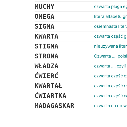
MUCHY
czwarta plaga e
OMEGA
litera alfabetu 
SIGMA
osiemnasta litera
KWARTA
czwarta część g
STIGMA
nieużywana liter
STRONA
Czwarta ..., pol
WŁADZA
czwarta ..., czy
ĆWIERĆ
czwarta część 
KWARTAŁ
czwarta część r
ĆWIARTKA
czwarta część c
MADAGASKAR
czwarta co do w