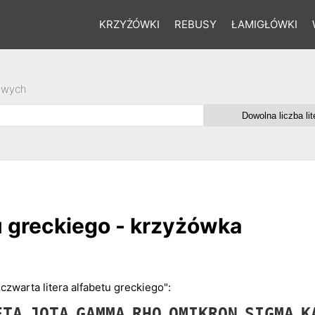
KRZYŻÓWKI
REBUSY
ŁAMIGŁÓWKI
owych
tu greckiego - krzyżówka
"czwarta litera alfabetu greckiego":
ETA
JOTA
GAMMA
RHO
OMIKRON
SIGMA
K