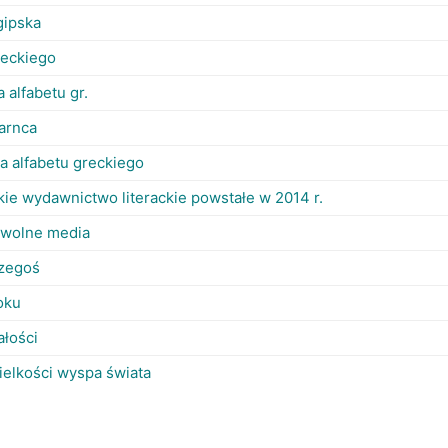
gipska
greckiego
 alfabetu gr.
arnca
a alfabetu greckiego
skie wydawnictwo literackie powstałe w 2014 r.
li wolne media
czegoś
oku
ałości
ielkości wyspa świata