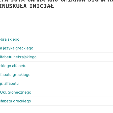
INUSKUŁA
INICJAŁ
hebrajskiego
ra języka greckiego
alfabetu hebrajskiego
ckiego alfabetu
lfabetu greckiego
gr. alfabetu
 Ukł. Słonecznego
 alfabetu greckiego