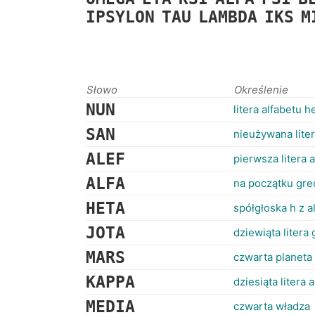
IPSYLON
TAU
LAMBDA
IKS
M
Słowo
Określenie
NUN
litera alfabetu 
SAN
nieużywana lite
ALEF
pierwsza litera 
ALFA
na początku gre
HETA
spółgłoska h z a
JOTA
dziewiąta litera 
MARS
czwarta planeta
KAPPA
dziesiąta litera
MEDIA
czwarta władza