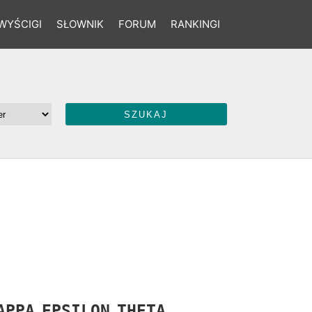
WYŚCIGI
SŁOWNIK
FORUM
RANKINGI
APPA
EPSILON
THETA