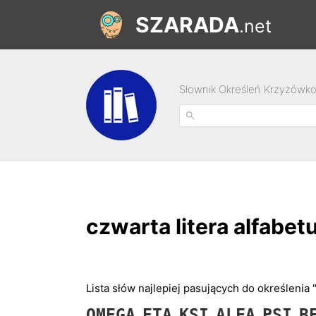
SZARADA
.net
Słownik Określeń Krzyżówk
czwarta litera alfabe
Lista słów najlepiej pasujących do określenia 
OMEGA
ETA
KSI
ALFA
PSI
B