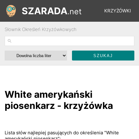
SZARADA
.net
KRZYŻÓWKI
Słownik Określeń Krzyżówkowych
REBUSY
ŁAMIGŁÓWKI
WYŚCIGI
White amerykański
SŁOWNIK
piosenkarz - krzyżówka
FORUM
Lista słów najlepiej pasujących do określenia "White
amerykański piosenkarz":