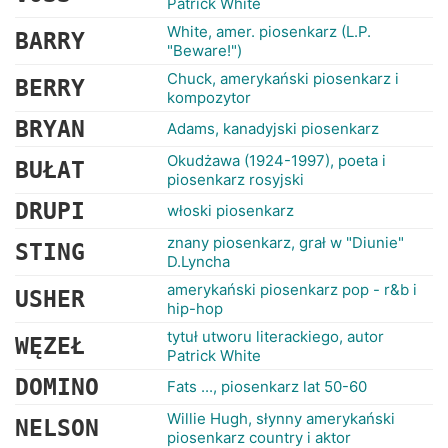
Patrick White
White, amer. piosenkarz (L.P.
BARRY
"Beware!")
Chuck, amerykański piosenkarz i
BERRY
kompozytor
BRYAN
Adams, kanadyjski piosenkarz
Okudżawa (1924-1997), poeta i
BUŁAT
piosenkarz rosyjski
DRUPI
włoski piosenkarz
znany piosenkarz, grał w "Diunie"
STING
D.Lyncha
amerykański piosenkarz pop - r&b i
USHER
hip-hop
tytuł utworu literackiego, autor
WĘZEŁ
Patrick White
DOMINO
Fats ..., piosenkarz lat 50-60
Willie Hugh, słynny amerykański
NELSON
piosenkarz country i aktor